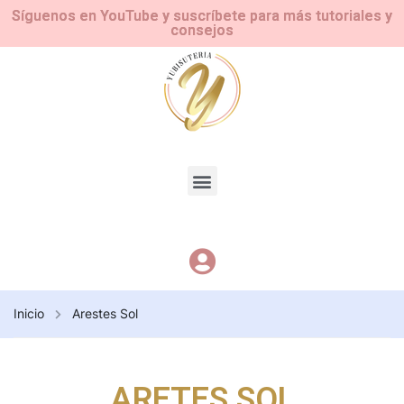
Síguenos en YouTube y suscríbete para más tutoriales y
consejos
Inicio
Arestes Sol
ARETES SOL