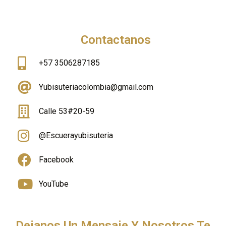
Contactanos
+57 3506287185
Yubisuteriacolombia@gmail.com
Calle 53#20-59
@Escuerayubisuteria
Facebook
YouTube
Dejanos Un Mensaje Y Nosotros Te