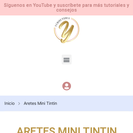
Síguenos en YouTube y suscríbete para más tutoriales y
consejos
Inicio
Aretes Mini Tintin
ARETES MINI TINTIN