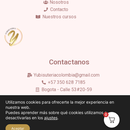
Nosotros
Contacto
Nuestros cursos
Contactanos
Yubisuteriacolombia@gmail.com
+57 350 628 7185
Bogota - Calle 53#20-59
Utilizamos cookies para ofrecerte la mejor experiencia en
©2023 Todos los derechos reservados –
Politicas de
nuestra web.
privacidad
– Terminos y Condiciones –
Politicas de
Puedes aprender más sobre qué cookies utilizamos o
0
envio y pago
desactivarlas en los
ajustes
.
Aceptar