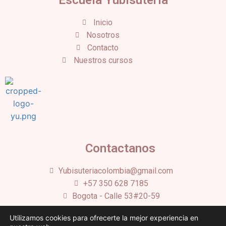
Escuela Yubisuteria
Inicio
Nosotros
Contacto
Nuestros cursos
Contactanos
Yubisuteriacolombia@gmail.com
+57 350 628 7185
Bogota - Calle 53#20-59
Utilizamos cookies para ofrecerte la mejor experiencia en
©2023 Todos los derechos reservados –
Politicas de