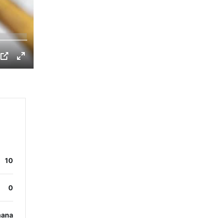
10
0
mana