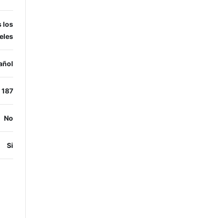
 los
eles
añol
187
No
Si