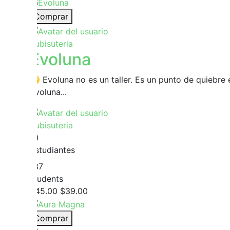
Comprar
Yubisuteria
Evoluna
🌙 Evoluna no es un taller. Es un punto de quiebre
Evoluna...
Yubisuteria
10
Estudiantes
187
students
$45.00
$39.00
Comprar