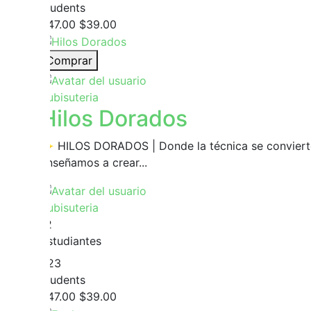
students
$47.00
$39.00
Comprar
Yubisuteria
Hilos Dorados
✨ HILOS DORADOS | Donde la técnica se convierte
enseñamos a crear...
Yubisuteria
12
Estudiantes
223
students
$47.00
$39.00