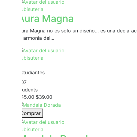
Yubisuteria
Aura Magna
Aura Magna no es solo un diseño… es una declaració
la armonía del...
Yubisuteria
9
Estudiantes
207
students
$45.00
$39.00
Comprar
Yubisuteria