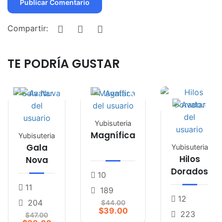
Compartir:
TE PODRÍA GUSTAR
Yubisuteria
Magnífica
Yubisuteria
Gala
Yubisuteria
Hilos
Nova
Dorados
10
11
189
12
204
$44.00
$39.00
223
$47.00