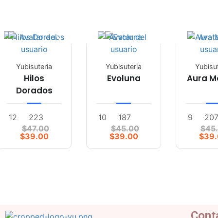
Yubisuteria
Yubisuteria
Yubisu
Hilos
Evoluna
Aura 
Dorados
12
223
10
187
9
20
$47.00
$45.00
$45
$39.00
$39.00
$39
Cont