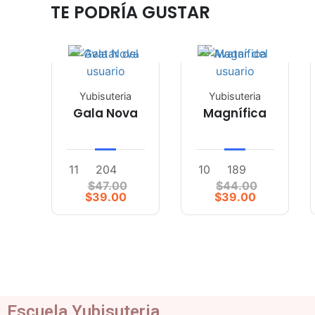
TE PODRÍA GUSTAR
Yubisuteria
Yubisuteria
Gala Nova
Magnífica
11
204
10
189
$47.00
$44.00
$39.00
$39.00
Escuela Yubisuteria