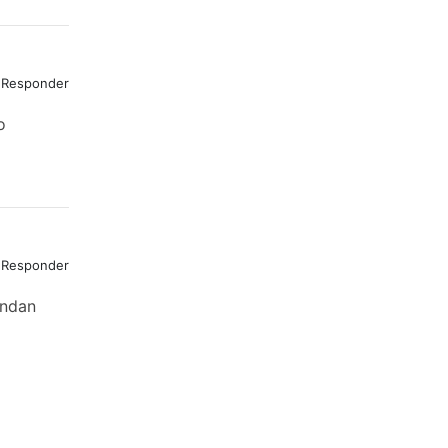
Responder
o
Responder
indan