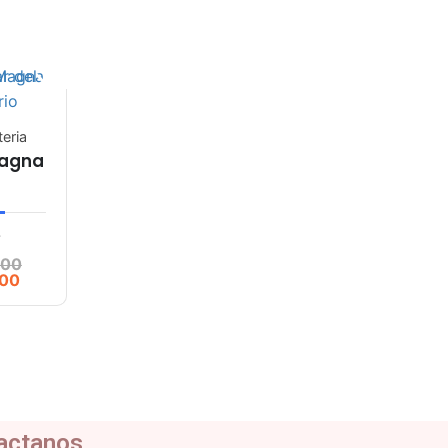
teria
Magna
7
.00
.00
actanos