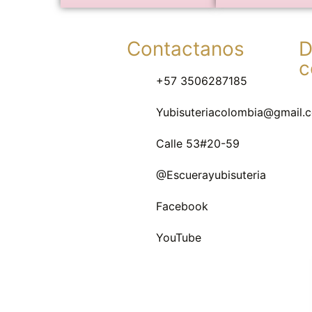
Contactanos
D
c
+57 3506287185
Yubisuteriacolombia@gmail.
Calle 53#20-59
@Escuerayubisuteria
Facebook
YouTube