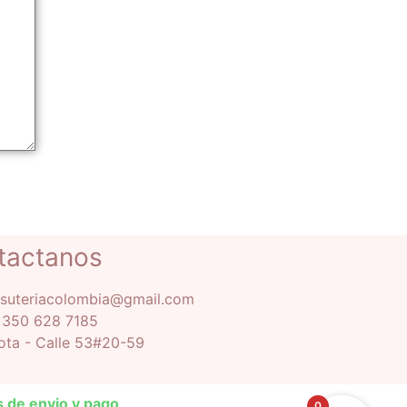
tactanos
isuteriacolombia@gmail.com
 350 628 7185
ta - Calle 53#20-59
as de envio y pago
0