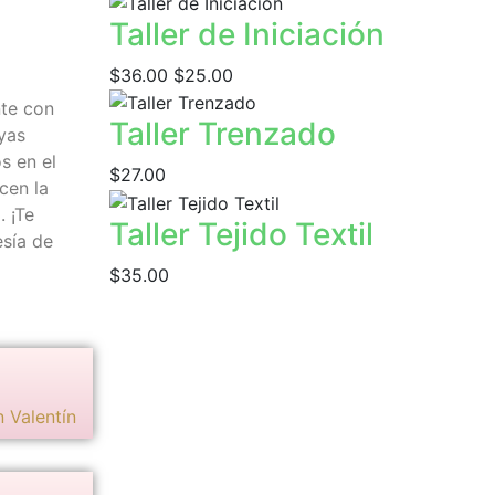
Taller de Iniciación
$36.00
$25.00
nte con
Taller Trenzado
oyas
s en el
$27.00
cen la
. ¡Te
Taller Tejido Textil
esía de
$35.00
n Valentín