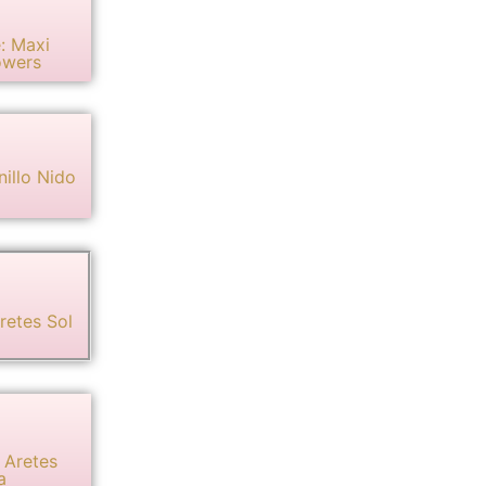
e: Maxi
owers
nillo Nido
Aretes Sol
: Aretes
a