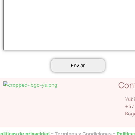
Con
Yub
+57
Bogo
oliticas de privacidad
– Terminos y Condiciones –
Politic